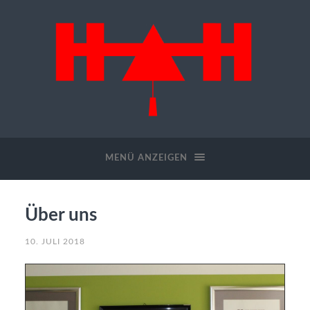
Hugo
Heiler
GmbH
MENÜ ANZEIGEN
Über uns
10. JULI 2018