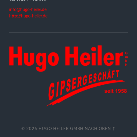
info@hugo-heiler.de
http://hugo-heiler.de
© 2026
HUGO HEILER GMBH
NACH OBEN ↑